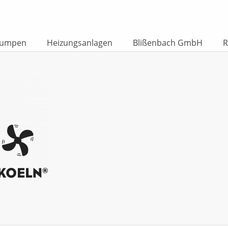
umpen
Heizungsanlagen
Blißenbach GmbH
R