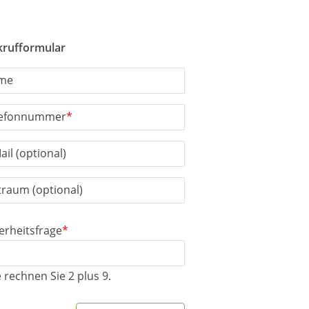
krufformular
me
lefonnummer
*
ail (optional)
traum (optional)
erheitsfrage
*
e rechnen Sie 2 plus 9.